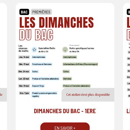
le
Cet atelier n'est plus disponible
DIMANCHES DU BAC - 1ERE
L
EN SAVOIR +